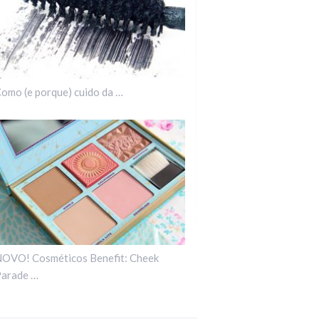
omo (e porque) cuido da …
OVO! Cosméticos Benefit: Cheek
arade …