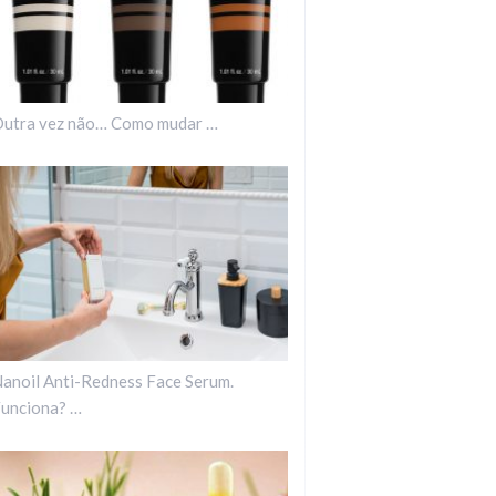
utra vez não… Como mudar …
anoil Anti-Redness Face Serum.
unciona? …