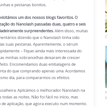
unhas e pestanas bonitos.
isitámos um dos nossos blogs favoritos. O
lização do Nanolash passadas duas, quatro e seis
dadeiramente surpreendentes.
Além disso, muitas
Ó
entários dizendo que o Nanolash tinha sido
das suas pestanas. Aparentemente, o sérum
apidamente – Fiquei ainda mais interessada do
as minhas sobrancelhas deixaram de crescer
 feito. Encomendamos duas embalagens de
conta do que comprando apenas uma. Acordamos
smo dia, para compararmos os efeitos.
oalheira. Aplicámos o melhorador Nanolash na
N
todas as noites. Não foi fácil no início, mas
P
 de aplicação, que agora executo num momento.