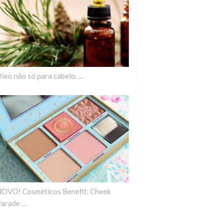
leo não só para cabelo. …
OVO! Cosméticos Benefit: Cheek
arade …