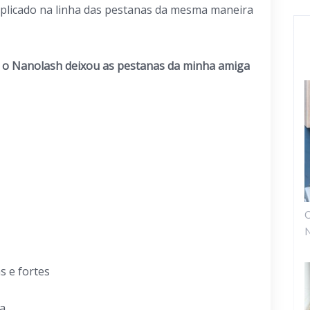
plicado na linha das pestanas da mesma maneira
 o Nanolash deixou as pestanas da minha amiga
O
N
s e fortes
a