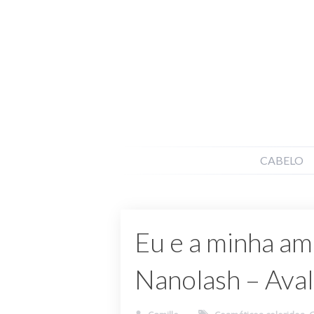
CABELO
Eu e a minha am
Nanolash – Aval